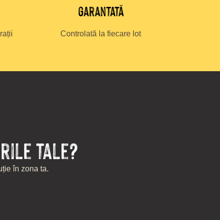
garantată
ații
Controlată la fiecare lot
rile tale?
ție în zona ta.