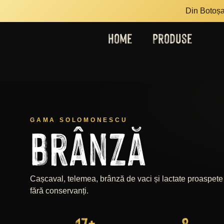
Din Botoșan
Home
Produse
GAMA SOLOMONESCU
Brânză
Cașcaval, telemea, brânză de vaci și lactate proaspete
fără conservanți.
17
+
8