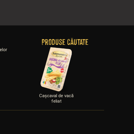
Produse căutate
elor
Cașcaval de vacă
Iaurt din lapte de v
feliat
2,8% grăsime cu
fermenți Bifidus