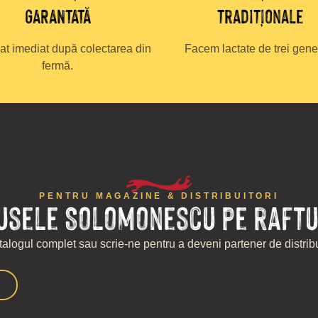
GARANTATĂ
tradiționale
at imediat după colectarea din
Facem lactate de trei gener
fermă.
PENTRU MAGAZINE & DISTRIBUITORI
usele Solomonescu pe raftu
alogul complet sau scrie-ne pentru a deveni partener de distribu