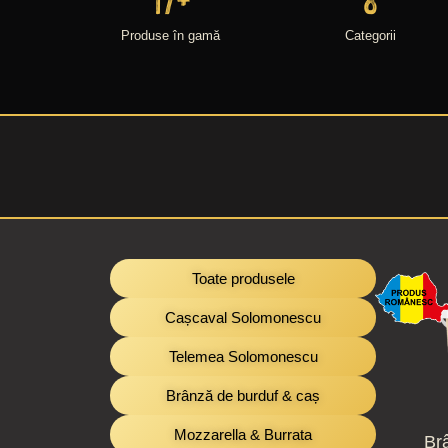
Produse în gamă
Categorii
Toate produsele
Cașcaval Solomonescu
Telemea Solomonescu
Brânză de burduf & caș
Mozzarella & Burrata
Br