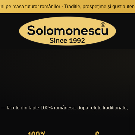
i pe masa tuturor românilor · Tradiție, prospețime și gust autenti
 — făcute din lapte 100% românesc, după rețete tradiționale,
100
%
6