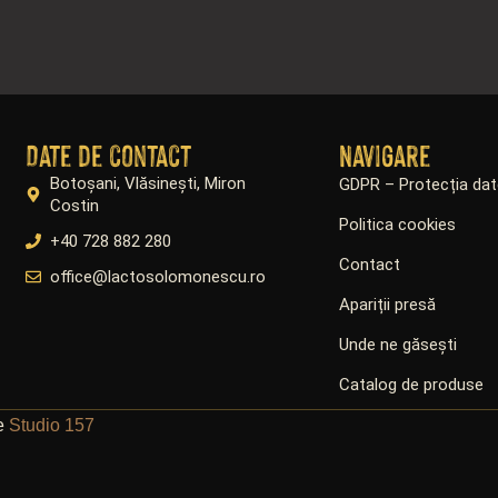
Date de contact
Navigare
Botoșani, Vlăsinești, Miron
GDPR – Protecția dat
Costin
Politica cookies
+40 728 882 280
Contact
office@lactosolomonescu.ro
Apariții presă
Unde ne găsești
Catalog de produse
de
Studio 157