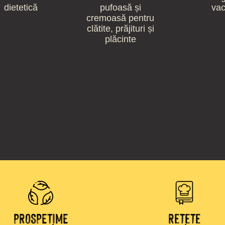
dietetică
pufoasă și
vac
cremoasă pentru
clătite, prăjituri și
plăcinte
PROSPEȚIME
Rețete