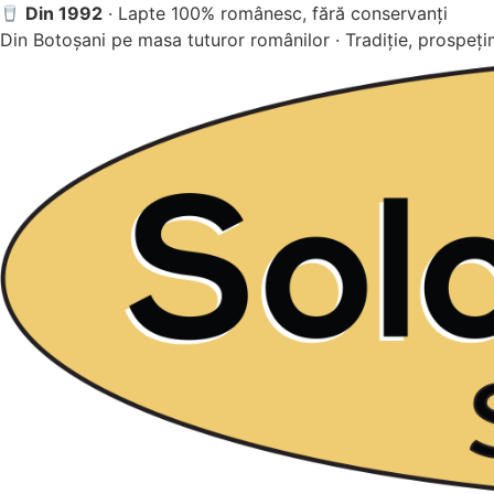
Sari
D
in 1992
· Lapte 100% românesc, fără conservanți
la
Din Botoșani pe masa tuturor românilor · Tradiție, prospețim
conținut