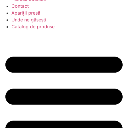
Contact
Apariții presă
Unde ne găsești
Catalog de produse