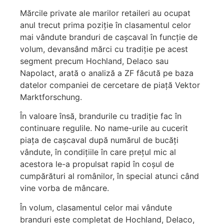
Mărcile private ale marilor retaileri au ocupat
anul trecut prima poziţie în clasamentul celor
mai vândute branduri de caşcaval în funcţie de
volum, devansând mărci cu tradiţie pe acest
segment precum Hochland, Delaco sau
Napolact, arată o analiză a ZF făcută pe baza
datelor companiei de cercetare de piaţă Vektor
Marktfor­schung.
În valoare însă, brandurile cu tradiţie fac în
continuare regulile. No name-urile au cucerit
piaţa de caşcaval după numărul de bucăţi
vândute, în condiţiile în care preţul mic al
acestora le-a propulsat rapid în coşul de
cumpărături al românilor, în special atunci când
vine vorba de mâncare.
În volum, clasamentul celor mai vândute
branduri este completat de Hochland, Delaco,