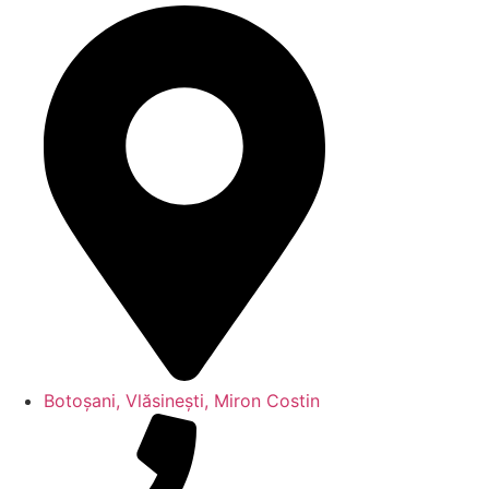
Botoșani, Vlăsinești, Miron Costin