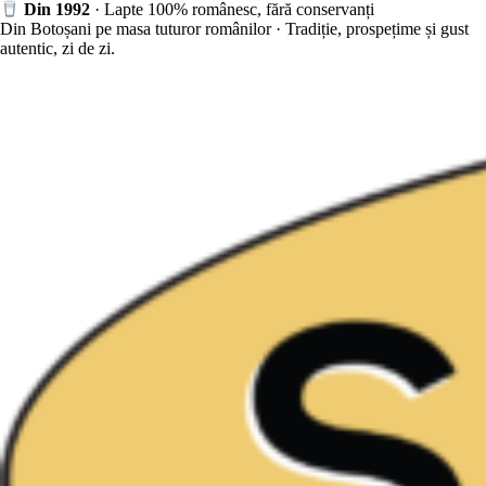
Sari
D
in 1992
· Lapte 100% românesc, fără conservanți
la
Din Botoșani pe masa tuturor românilor · Tradiție, prospețime și gust
conținut
autentic, zi de zi.