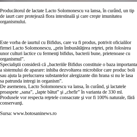
Producătorul de lactate Lacto Solomonescu va lansa, în curând, un tip
de iaurt care protejează flora intestinală şi care creşte imunitatea
organismului.
Este vorba de iaurtul cu Bifidus, care va fi produs, potrivit oficialilor
firmei Lacto Solomonescu, „prin îmbunătăţirea reţetei, prin folosirea
unor culturi lactice cu fermenţi bifidus, bacterii bune, prietenoase cu
organismul”.
Specialiştii consideră că „bacteriile Bifidus constituie o baza importanta
a sistemului de aparare: inhiba dezvoltarea microbilor care produc boli
sau ajuta la prelucrarea substantelor alergizante din hrana si nu le lasa
sa patrunda intregi in organism”.
De asemenea, Lacto Solomonescu va lansa, în curând, şi lactatele
proaspete „sana”, „lapte bătut” şi „chefir” în varianta de 330 ml.
Produsele vor respecta reţetele consacrate şi vor fi 100% naturale, fără
conservanţi.
Sursa: www.botosaninews.ro